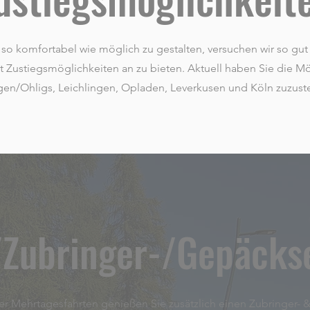
so komfortabel wie möglich zu gestalten, versuchen wir so gut 
t Zustiegsmöglichkeiten an zu bieten. Aktuell haben Sie die M
gen/Ohligs, Leichlingen, Opladen, Leverkusen und Köln zuzust
/Zubringer-/Gepäcks
rer Mehrtagesfahrten genießen Sie zusätzlich einen Zubringer- 