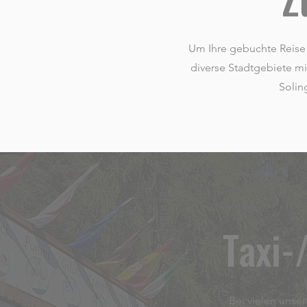
Um Ihre gebuchte Reise 
diverse Stadtgebiete mi
Solin
Taxi-
Bei vielen unse