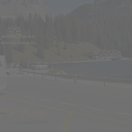
r dorthin
s abfährt. Darüber
 nehmen,damit Ihr
Köln, Langenfeld,
.