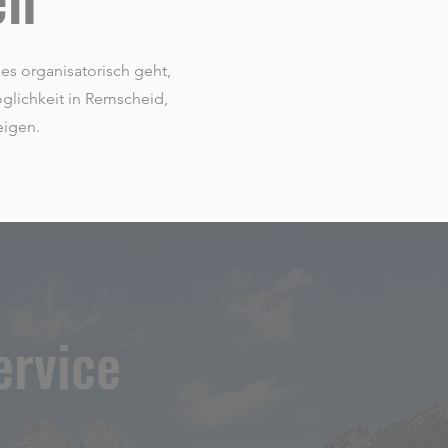
es organisatorisch geht,
öglichkeit in Remscheid,
eigen.
ervice
&