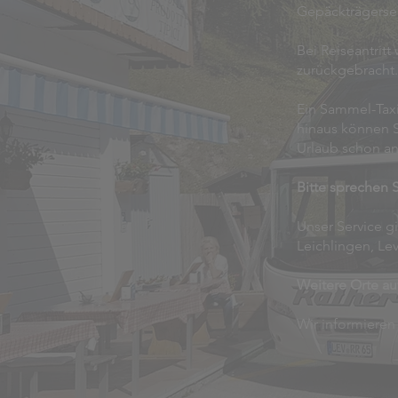
Gepäckträgerse
Bei Reiseantrit
zurückgebracht.
Ein Sammel-Taxi 
hinaus können S
Urlaub schon an
Bitte sprechen S
Unser Service gi
Leichlingen, L
Weitere Orte au
Wir informieren