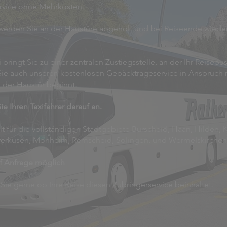
rvice ohne Mehrkosten.
t werden Sie an der Haustüre abgeholt und bei Reiseende wiede
bringt Sie zu einer zentralen Zustiegsstelle, an der Ihr Reisebu
ie auch unseren kostenlosen Gepäcktrageservice in Anspruch
 der Haustür beginnt.
ie Ihren Taxifahrer darauf an.
lt für die vollständigen Stadtgebiete Burscheid, Haan, Hilden, 
everkusen, Monheim, Remscheid, Solingen, und Wermelskirchen
f Anfrage möglich
 Sie gerne ob Ihre Reise diesen Zubringerservice beinhaltet.