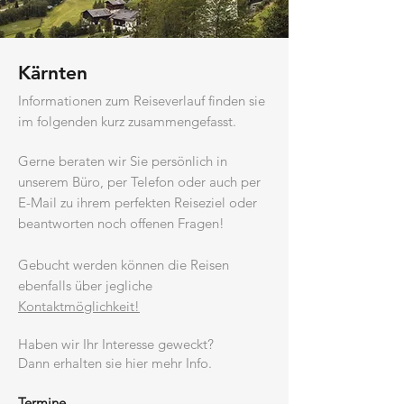
Kärnten
Informationen zum Reiseverlauf finden sie
im folgenden kurz zusammeng
efasst.
G
erne beraten wir Sie persönlich in
unserem Büro, per Telefon oder auch per
E-Mail zu ihrem perfekten Reiseziel oder
beantworten noch offenen Fragen!
Gebucht werden können die Reisen
ebenfalls über jegliche
Kontaktmöglichkeit!
Habe
n wir Ihr Int
e
resse
geweckt?
Dann erhalten sie hier mehr Info.
Termine