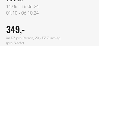
11.06 - 16.06.24
01.10 - 06.10.24
3
49,-
im DZ pro Person, 20
,- EZ Zuschlag
(pro Nacht)
Reiseverlauf
Kontakt
Rather Reisen GmbH & Co. KG
Dechant Krey-Str. 47
51379 Leverkusen (Opladen)
Tel.
02171 32000
Fax 02171 33900
info@rather-reisen.de